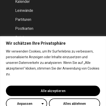
Kalender
Leinwände
Partituren
Postkarten
Spiele
Wir schätzen Ihre Privatsphäre
Taschen
Wir verwenden Cookies, um Ihr Surferlebnis zu verbessern,
Werkblaadjes
personalisierte Anzeigen oder Inhalte einzusetzen und
unseren Datenverkehr zu analysieren. Wenn Sie auf „Alle
akzeptieren" klicken, stimmen Sie der Anwendung von Cookies
zu.
Alle akzeptieren
© 2026 ARTO Books. Ein Verlag von
ARTO Entertainment
|
Impressum
|
Datenschutz
|
AGB
Anpassen
Alles ablehnen