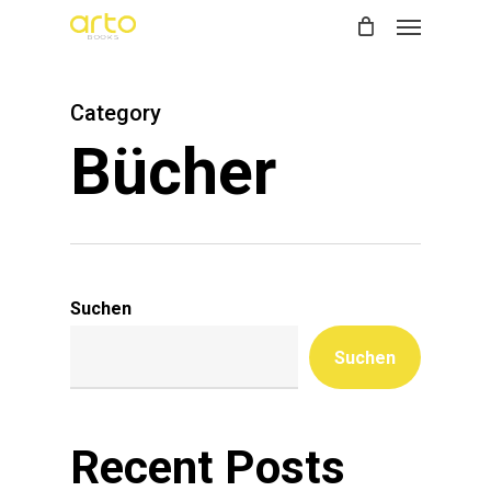
Menu
Skip
to
main
Category
content
Bücher
Suchen
Suchen
Recent Posts