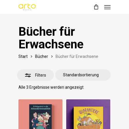
Menu
Skip
Close
to
Filters
main
Bücher für
content
Erwachsene
Start
Bücher
Bücher für Erwachsene
Filters
Alle 3 Ergebnisse werden angezeigt