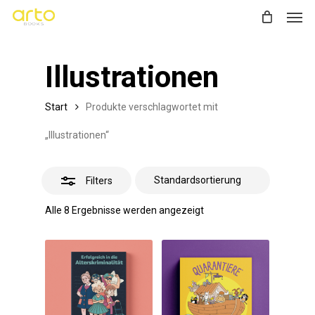
Men
Skip
Close
to
Filters
main
Illustrationen
content
Start
Produkte verschlagwortet mit
„Illustrationen“
Filters
Alle 8 Ergebnisse werden angezeigt