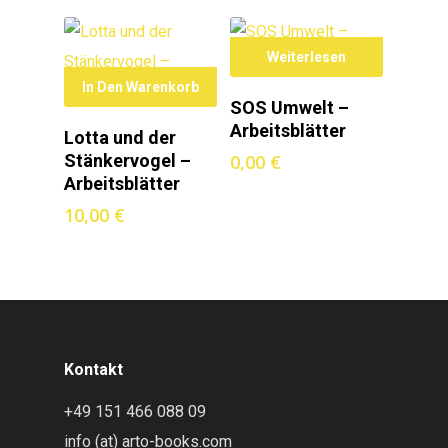
Weiterlesen
In Den Warenkorb
SOS Umwelt –
Arbeitsblätter
Lotta und der
Stänkervogel –
0,00
€
Arbeitsblätter
10,00
€
Kontakt
+49 151 466 088 09
info (at) arto-books.com