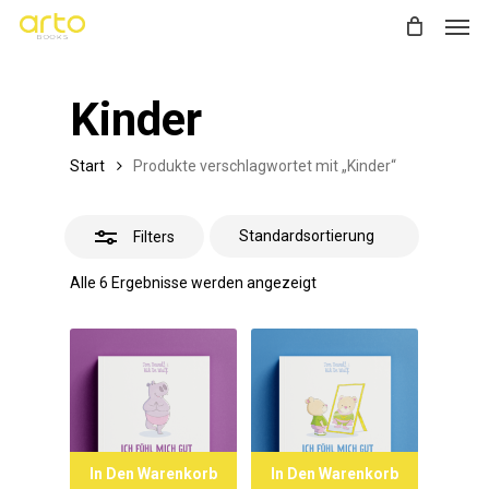
Men
Skip
Close
to
Filters
main
Kinder
content
Start
Produkte verschlagwortet mit „Kinder“
Filters
Alle 6 Ergebnisse werden angezeigt
In Den Warenkorb
In Den Warenkorb